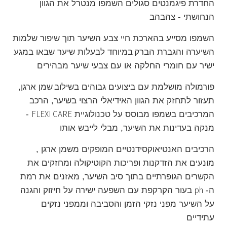
החדרת פיגמנטים סגולים השמפו מנטרל את הגוון
הנחושתי - צהבהב
השמפו מסייע בהארכת חיי צבע השיער תוך שיפור שלמות
השיערה והגברת הברק
במיוחד לבעלות שיער שבאו במגע
ישיר עם חומרי החלקה או עם צבעי שיער מבהירים
פורמולה מושלמת עם ביצועים גבוהים בשילוב
שמן ארגן,
תעזור לתחזק את הגוון האידיאלי הרצוי בשיער, הרכב
FLEXI CARE
המרכיבים בשמפו מבוסס על
טכנולוגיית
-
מנקה בעדינות את השיער, מבלי לייבש אותו
הרכיבים האנטיאוקסידנטיים המופקים משמן ארגן ,
מונעים את הזדקנות ופריכות הקוטיקולה ומחזקים את
הקשרים הגופרתיים בתוך סיב השיער, מאזנים את רמת
ph
ה
-
בעור הקרקפת עם השפעה ישירה על חיזוק והגנה
על השיער מפני נזקי הזמן והסביבה וממפני נזקים
עתידיים