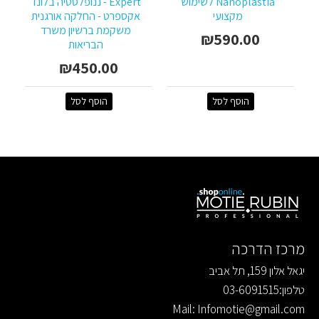
Nanoplastia לשימוש
Expert - ננופלסטיה בלונד
מקצועי
אקספרט - החלקה אורגנית
משקמת ברשיון משרד
₪590.00
הבריאות
₪450.00
הוסף לסל
הוסף לסל
מרכז הדרכה
יגאל אלון 159, תל אביב
טלפון:03-6091515
Mail: Infomotie@gmail.com