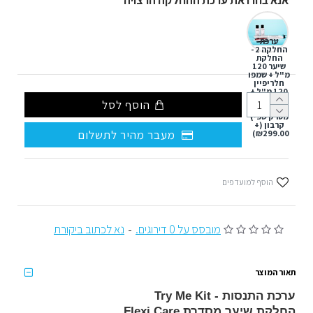
אנא בחרו את ערכת ההחלקה הרצויה
ערכת
החלקה 2 -
החלקת
שיער 120
מ"ל + שמפו
חלריפיין
120 מ"ל +
מחליק
הוסף לסל
שיער NG +
מסרק שפיץ
קרבון
(+
מעבר מהיר לתשלום
₪299.00)
הוסף למועדפים
מובסס על 0 דירוגים.
-
נא לכתוב ביקורת
תאור המוצר
ערכת התנסות - Try Me Kit
החלקת שיער מסדרת Flexi Care